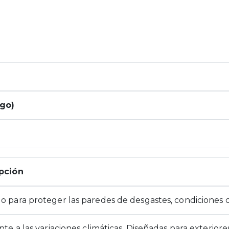
rgo)
pción
 para proteger las paredes de desgastes, condiciones c
nte a las variaciones climáticas. Diseñadas para exterior