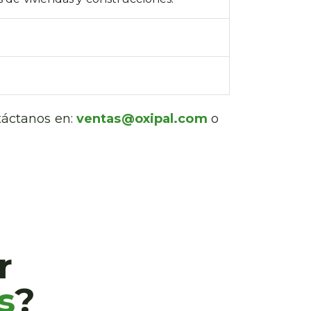
ntáctanos en:
ventas@oxipal.com
o
r
s
?