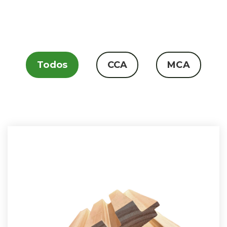
Todos
CCA
MCA